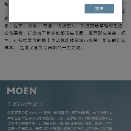
与导入优质城市资源， 继承并超越之前15座“金茂府”的新
接受
一代健康住宅，一平方公里范围内，将7 块土地、 8 种城市
功能，整合为步行可达都市街区空间，将墅区、教育、养
老、医疗、公园、 商业、街坊空间、轨道交通等理想生活
必备要素，打造为千步多维都市生态圈，进而形成健康、绿
色、可持续发展的城市生活机能体及城市修复、更新的崭新
样本， 是满足全生命周期的一生之城。
© 2026 摩恩公司
美国摩恩公司Moen Inc.是当今全球著名的厨卫制造商，自1939年艾尔·
摩恩首创单把手冷热水混合龙头以来，品牌致力于为消费者提供多方
位水体验解决方案，让消费者的日常用水变得轻松愉悦。摩恩于1994
年进入中国市场，兼具创新科技和人本设计的产品以及优质完善的服