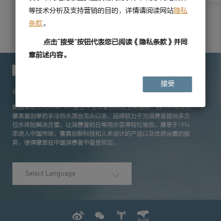
等技术分析及支持营销的目的，详情请阅读网站
隐私
商用 拖布池
条款
。
SWB001
点击“接受”按钮代表您已阅读《隐私条款》并同
意前述内容。
接受
© 2026 摩恩公司
美国摩恩公司Moen Inc.是当今全球著名的厨卫制造商，自1939年艾尔·
摩恩首创单把手冷热水混合龙头以来，品牌致力于为消费者提供多方
位水体验解决方案，让消费者的日常用水变得轻松愉悦。摩恩于1994
年进入中国市场，兼具创新科技和人本设计的产品以及优质完善的服
务，使得摩恩在中国消费者中备受欢迎。
Select Language
weibo
wechat
Tmall
JD